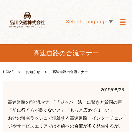
Select Language
▼
メ
高速道路の合流マナー
HOME
お知らせ
高速道路の合流マナー
2019/08/28
高速道路の“合流マナー”「ジッパー法」に驚きと賛同の声
「前に行く方が良くないと」「もっと広めてほしい」
お盆の帰省ラッシュで混雑する高速道路。インターチェン
ジやサービスエリアでは本線への合流が多く発生するが、