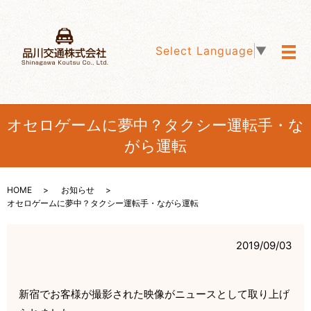
Select Language
▼
メ
オセロゲームに夢中？タクシー運転手・な
がら運転
HOME
お知らせ
オセロゲームに夢中？タクシー運転手・ながら運転
2019/09/03
新宿でお客様が撮影された映像がニュースとして取り上げ