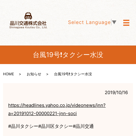
Select Language
▼
メ
台風19号❗️タクシー水没
HOME
お知らせ
台風19号❗️タクシー水没
2019/10/16
https://headlines.yahoo.co.jp/videonews/jnn?
a=20191012-00000221-jnn-soci
#品川タクシー#品川区タクシー#品川交通