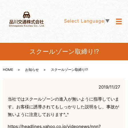
Select Language
▼
メ
スクールゾーン取締り⁉️
HOME
お知らせ
スクールゾーン取締り⁉️
2019/11/27
当社ではスクールゾーンの進入が無いように指導していま
す。お客様に誘導されてもしっかりした説明をし、事故が
無いように注意しております^_^
https://headlines.yahoo.co.jp/videonews/nnn?