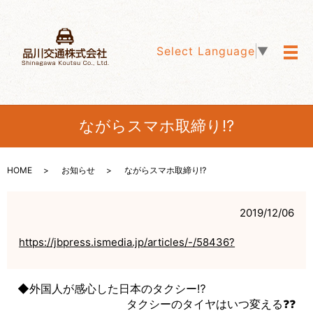
Select Language
▼
メ
ながらスマホ取締り⁉️
HOME
お知らせ
ながらスマホ取締り⁉️
2019/12/06
https://jbpress.ismedia.jp/articles/-/58436?
◆外国人が感心した日本のタクシー⁉️
タクシーのタイヤはいつ変える❓❓