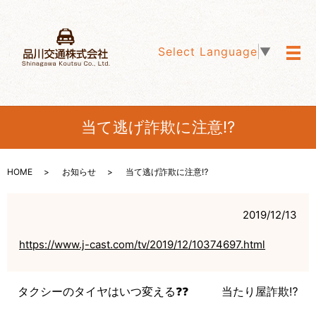
Select Language
▼
メ
当て逃げ詐欺に注意⁉️
HOME
お知らせ
当て逃げ詐欺に注意⁉️
2019/12/13
https://www.j-cast.com/tv/2019/12/10374697.html
タクシーのタイヤはいつ変える❓❓
当たり屋詐欺⁉️