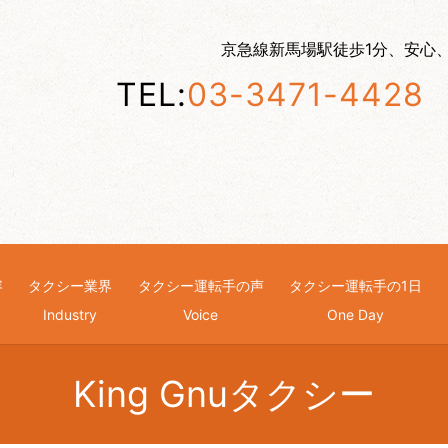
京急線新馬場駅徒歩1分、安心
TEL:
03-3471-4428
容
タクシー業界
タクシー運転手の声
タクシー運転手の1日
g
Industry
Voice
One Day
King Gnuタクシー