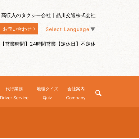
、高収入のタクシー会社｜品川交通株式会社
お問い合わせ
Select Language
▼
【営業時間】24時間営業【定休日】不定休
代行業務
地理クイズ
会社案内
search
Driver Service
Quiz
Company