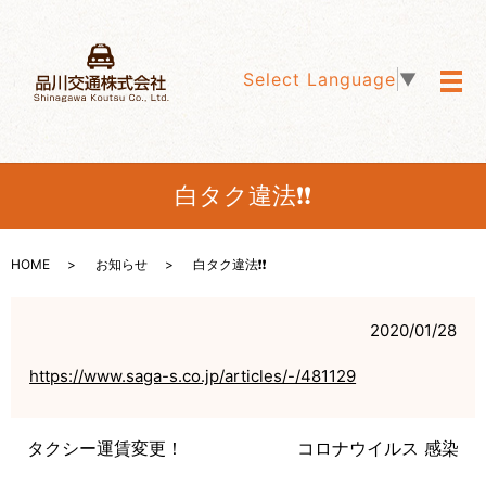
Select Language
▼
メ
白タク違法❗️❗️
HOME
お知らせ
白タク違法❗️❗️
2020/01/28
https://www.saga-s.co.jp/articles/-/481129
タクシー運賃変更！
コロナウイルス 感染