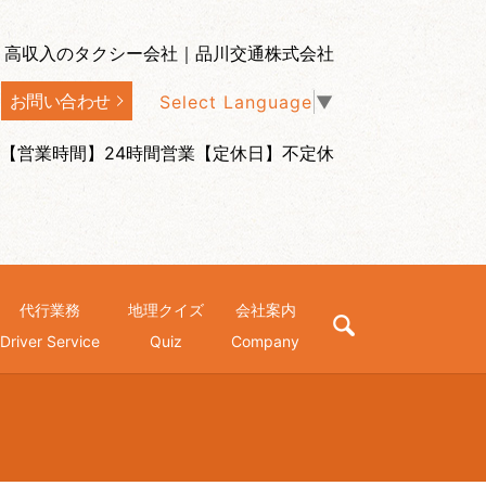
、高収入のタクシー会社｜品川交通株式会社
お問い合わせ
Select Language
▼
【営業時間】24時間営業【定休日】不定休
代行業務
地理クイズ
会社案内
search
Driver Service
Quiz
Company