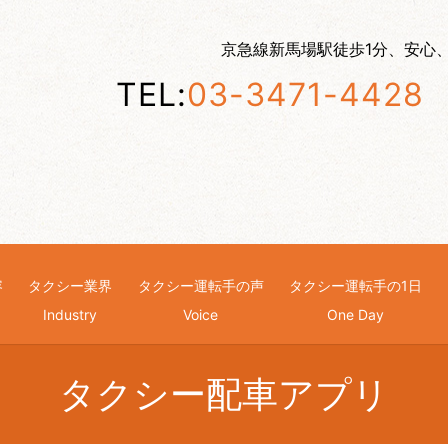
京急線新馬場駅徒歩1分、安心
TEL:
03-3471-4428
容
タクシー業界
タクシー運転手の声
タクシー運転手の1日
g
Industry
Voice
One Day
タクシー配車アプリ