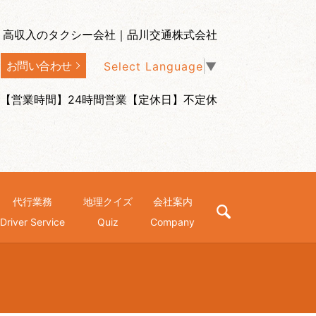
、高収入のタクシー会社｜品川交通株式会社
お問い合わせ
Select Language
▼
【営業時間】24時間営業【定休日】不定休
代行業務
地理クイズ
会社案内
search
Driver Service
Quiz
Company