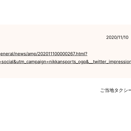
2020/11/10
general/news/amp/202011100000267.html?
social&utm_campaign=nikkansports_ogp&__twitter_impressio
ご当地タクシ