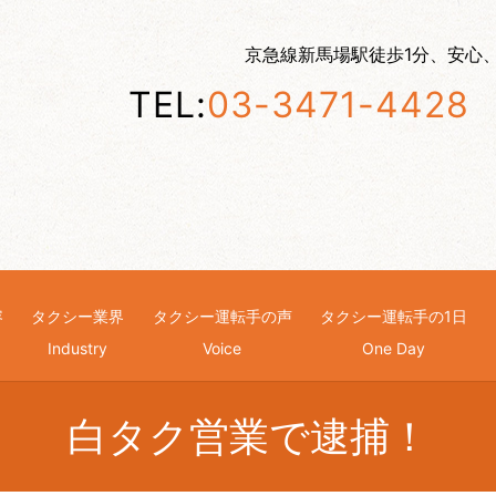
京急線新馬場駅徒歩1分、安心
TEL:
03-3471-4428
容
タクシー業界
タクシー運転手の声
タクシー運転手の1日
g
Industry
Voice
One Day
白タク営業で逮捕！