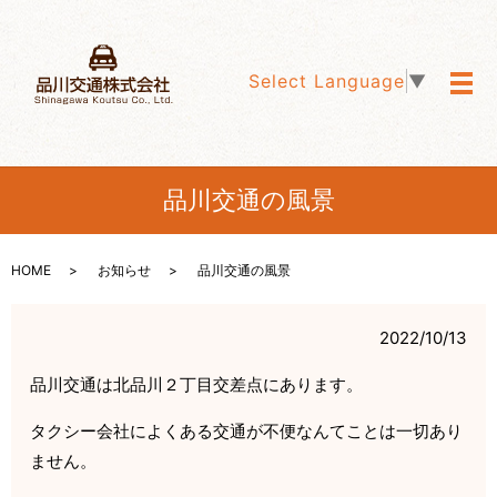
Select Language
▼
メ
品川交通の風景
HOME
お知らせ
品川交通の風景
2022/10/13
品川交通は北品川２丁目交差点にあります。
タクシー会社によくある交通が不便なんてことは一切あり
ません。